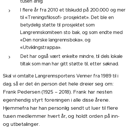
tusen årlig.
I flere år fra 2010 et tilskudd på 200.000 og mer
til «Treningsfilosofi- prosjektet». Det ble en
betydelig støtte til prosjektet som
Langrennskomiteen sto bak, og som endte med
«Den norske langrennsboka», og
«Utviklingstrappa».
Det har også vært enkelte mindre, til dels lokale
tiltak som man har gitt støtte til, etter søknad.
Skal vi omtalte Langrennsportens Venner fra 1989 til i
person det hele dreier seg om:
dag, så er det én
Frank Pedersen (1925 – 2018). Frank har nesten
egenhendig styrt foreningen i alle disse årene.
Hjemmefra har han personlig sendt ut luer til flere
tusen medlemmer hvert år, og holdt orden på inn-
og utbetalinger.