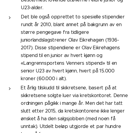
U23-alder.
Det ble også opprettet to spesielle stipendier
rundt år 2010, blant annet på bakgrunn av en
større pengegave fra tidligere
juniorlandslagstrener Olav Eikrehagen (1936-
2017). Disse stipendiene er Olav Eikrehagens
stipend til en junior av hvert kjønn og
«Langrennsportens Venners stipend» til en
senior U23 av hvert kjønn, hvert på 15.000
kroner (60.000 i alt).
Et årlig tilskudd til skikretsene, basert på at
skikretsene solgte luer via kretskontoret. Denne
ordningen pågikk i mange år. Men det har tatt
slutt etter 2015, da kretskontorene ikke lenger
ønsket å ha den salgsjobben (med noen få
unntak). Utdelt beløp utgjorde et par hundre