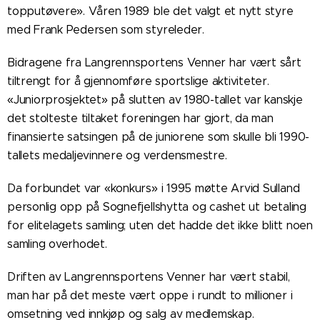
topputøvere». Våren 1989 ble det valgt et nytt styre
med Frank Pedersen som styreleder.
Bidragene fra Langrennsportens Venner har vært sårt
tiltrengt for å gjennomføre sportslige aktiviteter.
«Juniorprosjektet» på slutten av 1980-tallet var kanskje
det stolteste tiltaket foreningen har gjort, da man
finansierte satsingen på de juniorene som skulle bli 1990-
tallets medaljevinnere og verdensmestre.
Da forbundet var «konkurs» i 1995 møtte Arvid Sulland
personlig opp på Sognefjellshytta og cashet ut betaling
for elitelagets samling; uten det hadde det ikke blitt noen
samling overhodet.
Driften av Langrennsportens Venner har vært stabil,
man har på det meste vært oppe i rundt to millioner i
omsetning ved innkjøp og salg av medlemskap.