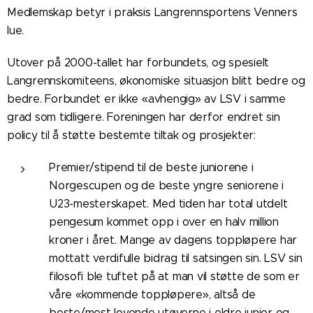
Medlemskap betyr i praksis Langrennsportens Venners
lue.
Utover på 2000-tallet har forbundets, og spesielt
Langrennskomiteens, økonomiske situasjon blitt bedre og
bedre. Forbundet er ikke «avhengig» av LSV i samme
grad som tidligere. Foreningen har derfor endret sin
policy til å støtte bestemte tiltak og prosjekter:
Premier/stipend til de beste juniorene i
Norgescupen og de beste yngre seniorene i
U23-mesterskapet. Med tiden har total utdelt
pengesum kommet opp i over en halv million
kroner i året. Mange av dagens toppløpere har
mottatt verdifulle bidrag til satsingen sin. LSV sin
filosofi ble tuftet på at man vil støtte de som er
våre «kommende toppløpere», altså de
beste/mest lovende utøverne i eldre junior og