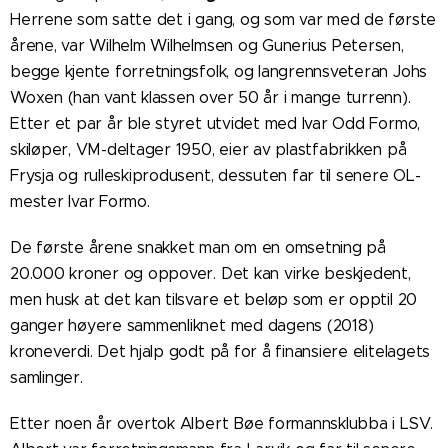
Herrene som satte det i gang, og som var med de første
årene, var Wilhelm Wilhelmsen og Gunerius Petersen,
begge kjente forretningsfolk, og langrennsveteran Johs
Woxen (han vant klassen over 50 år i mange turrenn).
Etter et par år ble styret utvidet med Ivar Odd Formo,
skiløper, VM-deltager 1950, eier av plastfabrikken på
Frysja og rulleskiprodusent, dessuten far til senere OL-
mester Ivar Formo.
De første årene snakket man om en omsetning på
20.000 kroner og oppover. Det kan virke beskjedent,
men husk at det kan tilsvare et beløp som er opptil 20
ganger høyere sammenliknet med dagens (2018)
kroneverdi. Det hjalp godt på for å finansiere elitelagets
samlinger.
Etter noen år overtok Albert Bøe formannsklubba i LSV.