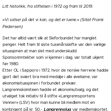
Litt historikk, fra stiftelsen i 1972 og fram til 2019.
Sitat Frank
«Vi satser på det vi kan, og det er luene.» (
Pedersen)
Det har alltid vært slik at Skiforbundet har manglet
penger. Helt fram til siste tusenårsskifte var den vanlige
situasjonen at man slet med underskudd.
Sponsorinntekter som vi kjenner i dag, var totalt ukjent
før 1980.
Etter OL i Sapporo i 1972, hvor de norske herrene hadde
gjort det svært bra med medalje i alle øvelsene, var
økonomisituasjonen i forbundet prekær.
Langrennskomiteen hadde et økonomiutvalg, og det
utvalget tok initiativ til å stifte «Langrennsportens
Venner» (LSV) hvor man kunne bli medlem mot en
Langrennslua
kontingent på kr. 50,-.
var medlemskortet.