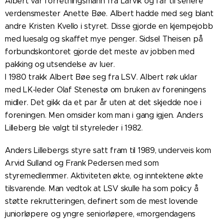
Albert var forretningsmann fra Larvik og far til senere
verdensmester Anette Bøe. Albert hadde med seg blant
andre Kristen Kvello i styret. Disse gjorde en kjempejobb
med luesalg og skaffet mye penger. Sidsel Theisen på
forbundskontoret gjorde det meste av jobben med
pakking og utsendelse av luer.
I 1980 trakk Albert Bøe seg fra LSV. Albert røk uklar
med LK-leder Olaf Stenestø om bruken av foreningens
midler. Det gikk da et par år uten at det skjedde noe i
foreningen. Men omsider kom man i gang igjen. Anders
Lilleberg ble valgt til styreleder i 1982.
Anders Lillebergs styre satt fram til 1989, underveis kom
Arvid Sulland og Frank Pedersen med som
styremedlemmer. Aktiviteten økte, og inntektene økte
tilsvarende. Man vedtok at LSV skulle ha som policy å
støtte rekrutteringen, definert som de mest lovende
juniorløpere og yngre seniorløpere, «morgendagens